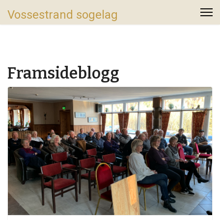
Vossestrand sogelag
Framsideblogg