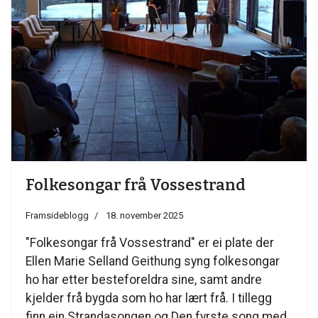
Folkesongar frå Vossestrand
Framsideblogg
18. november 2025
"Folkesongar frå Vossestrand" er ei plate der
Ellen Marie Selland Geithung syng folkesongar
ho har etter besteforeldra sine, samt andre
kjelder frå bygda som ho har lært frå. I tillegg
finn ein Strandasongen og Den fyrste song med