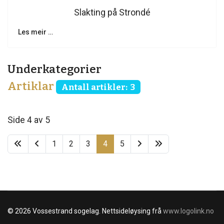
Slakting på Strondé
Les meir …
Underkategorier
Artiklar
Antall artikler: 3
Side 4 av 5
1
2
3
4
5
© 2026 Vossestrand sogelag. Nettsideløysing frå
www.logolink.no