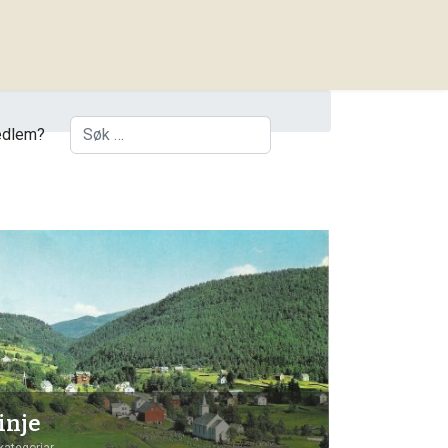
Søk
dlem?
inje