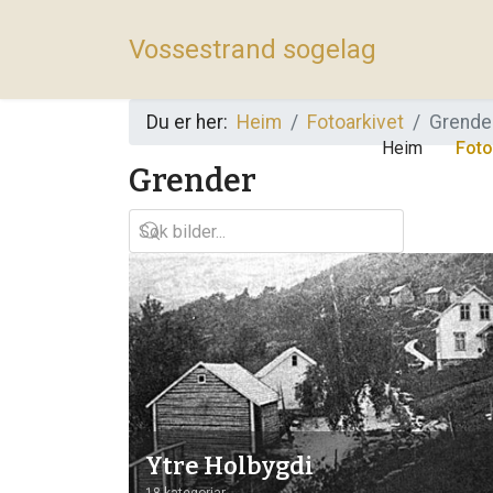
Vossestrand sogelag
Du er her:
Heim
Fotoarkivet
Grende
Heim
Foto
Grender
Ytre Holbygdi