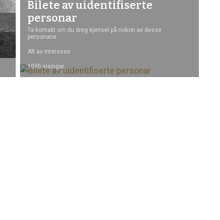
Bilete av uidentifiserte
personar
Ta kontakt om du dreg kjensel på nokon av desse
personane
Alt av interesse
1095 visingar