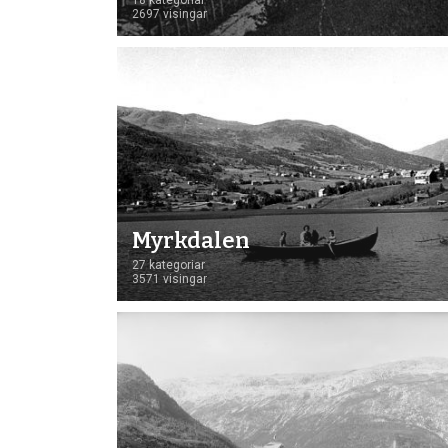
18 kategoriar
2697 visingar
Myrkdalen
27 kategoriar
3571 visingar