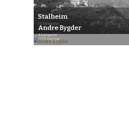
Stalheim
15 kategoriar
Andre Bygder
2047 visingar
4 kategoriar
1775 visingar